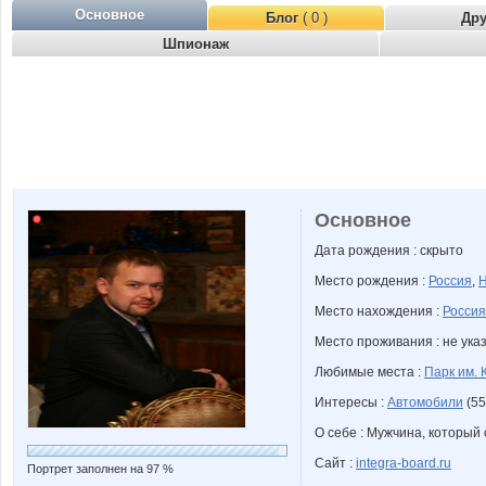
Основное
Блог
( 0 )
Др
Шпионаж
Основное
Дата рождения : скрыто
Место рождения :
Россия
,
Н
Место нахождения :
Россия
Место проживания : не ука
Любимые места :
Парк им. 
Интересы :
Автомобили
(55
О себе : Мужчина, который 
Сайт :
integra-board.ru
Портрет заполнен на 97 %