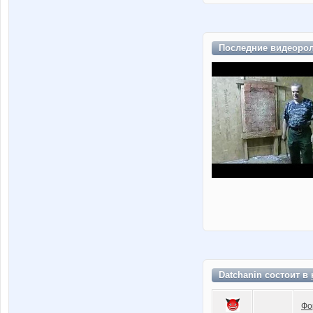
Последние
видеоро
Datchanin состоит в
Фо