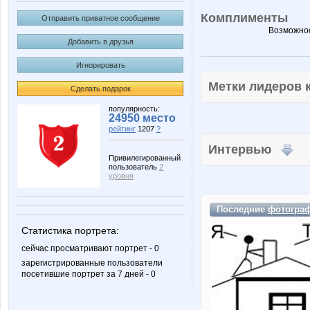
Комплименты
Отправить приватное сообщение
Возможнос
Добавить в друзья
Игнорировать
Метки лидеров
Сделать подарок
популярность:
24950 место
рейтинг
1207
?
Интервью
Привилегированный
пользователь
2
уровня
Последние
фотогра
Статистика портрета:
сейчас просматривают портрет - 0
зарегистрированные пользователи
посетившие портрет за 7 дней - 0